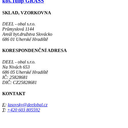
koš.Tulip GRASS
SKLAD, VZORKOVNA
DEEL - obal s.r.o.
Průmyslová 1144
Areál byt.družstva Slovácko
686 01 Uherské Hradiště
KORESPONDENČNÍ ADRESA
DEEL - obal s.r.o.
Na Nivách 653
686 05 Uherské Hradiště
IČ: 25828681
DIČ: CZ25828681
KONTAKT
E:
lasovsky@deelobal.cz
T:
+420 603 805592