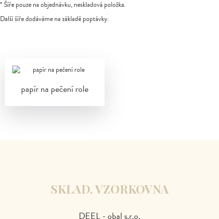
* Šíře pouze na objednávku, neskladová položka.
Další šíře dodáváme na základě poptávky.
papír na pečení role
SKLAD, VZORKOVNA
DEEL - obal s.r.o.