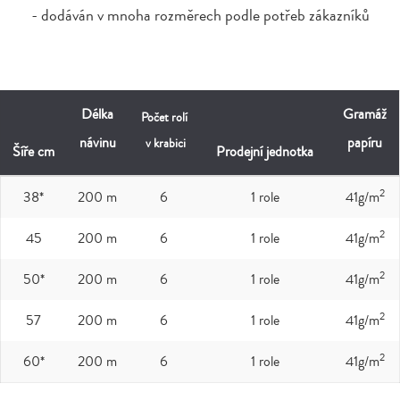
- dodáván v mnoha rozměrech podle potřeb zákazníků
Délka
Gramáž
Počet rolí
návinu
papíru
v krabici
Šíře cm
Prodejní jednotka
2
38*
200 m
6
1 role
41g/m
2
45
200 m
6
1 role
41g/m
2
50*
200 m
6
1 role
41g/m
2
57
200 m
6
1 role
41g/m
2
60*
200 m
6
1 role
41g/m