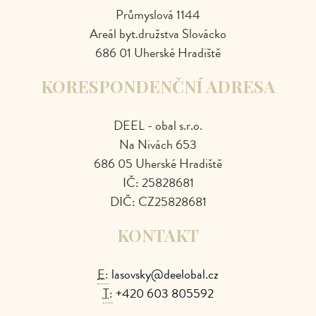
Průmyslová 1144
Areál byt.družstva Slovácko
686 01 Uherské Hradiště
KORESPONDENČNÍ ADRESA
DEEL - obal s.r.o.
Na Nivách 653
686 05 Uherské Hradiště
IČ: 25828681
DIČ: CZ25828681
KONTAKT
E:
lasovsky@deelobal.cz
T:
+420 603 805592