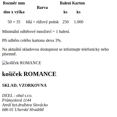
Rozměr mm
Balení
Karton
Barva
dno x výška
ks
ks
50 × 35
bílá + růžový potisk
250
1.000
Minimální odběrové množství = 1 balení.
Při odběru celého kartonu sleva 3%.
Na aktuální skladovou dostupnost se informujte telefonicky nebo
písemně.
košíček ROMANCE
SKLAD, VZORKOVNA
DEEL - obal s.r.o.
Průmyslová 1144
Areál byt.družstva Slovácko
686 01 Uherské Hradiště