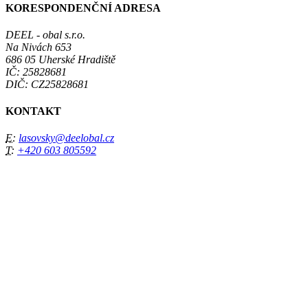
KORESPONDENČNÍ ADRESA
DEEL - obal s.r.o.
Na Nivách 653
686 05 Uherské Hradiště
IČ: 25828681
DIČ: CZ25828681
KONTAKT
E:
lasovsky@deelobal.cz
T:
+420 603 805592