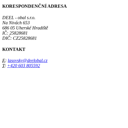
KORESPONDENČNÍ ADRESA
DEEL - obal s.r.o.
Na Nivách 653
686 05 Uherské Hradiště
IČ: 25828681
DIČ: CZ25828681
KONTAKT
E:
lasovsky@deelobal.cz
T:
+420 603 805592