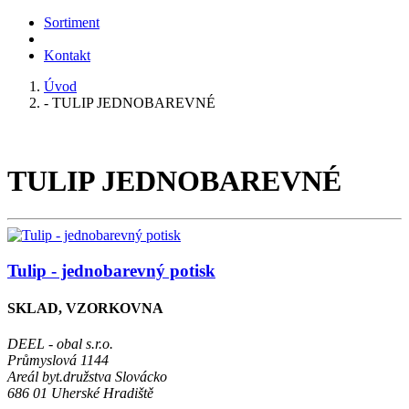
Sortiment
Kontakt
Úvod
- TULIP JEDNOBAREVNÉ
TULIP JEDNOBAREVNÉ
Tulip - jednobarevný potisk
SKLAD, VZORKOVNA
DEEL - obal s.r.o.
Průmyslová 1144
Areál byt.družstva Slovácko
686 01 Uherské Hradiště