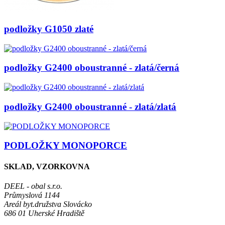
podložky G1050 zlaté
podložky G2400 oboustranné - zlatá/černá
podložky G2400 oboustranné - zlatá/zlatá
PODLOŽKY MONOPORCE
SKLAD, VZORKOVNA
DEEL - obal s.r.o.
Průmyslová 1144
Areál byt.družstva Slovácko
686 01 Uherské Hradiště