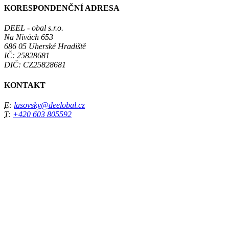
KORESPONDENČNÍ ADRESA
DEEL - obal s.r.o.
Na Nivách 653
686 05 Uherské Hradiště
IČ: 25828681
DIČ: CZ25828681
KONTAKT
E:
lasovsky@deelobal.cz
T:
+420 603 805592